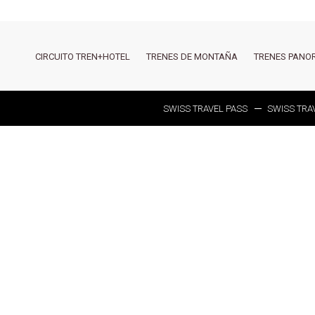
Header
CIRCUITO TREN+HOTEL
TRENES DE MONTAÑA
TRENES PANO
-
Categorías
(Swiss-
SWISS TRAVEL PASS
SWISS TRA
trains)
Pasar
al