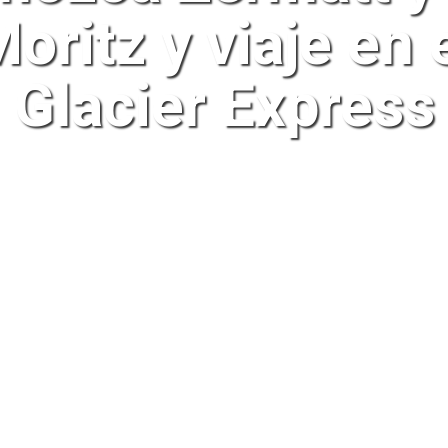
oritz y viaje en 
Glacier Express