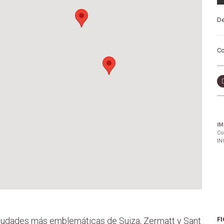
De
Co
IM
Co
IN
 ciudades más emblemáticas de Suiza, Zermatt y Sant
FI