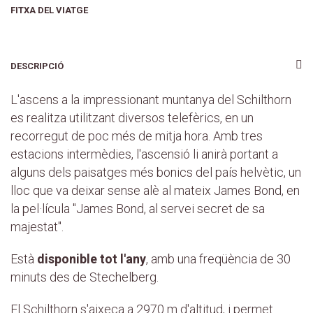
FITXA DEL VIATGE
DESCRIPCIÓ
L'ascens a la impressionant muntanya del Schilthorn
es realitza utilitzant diversos telefèrics, en un
recorregut de poc més de mitja hora. Amb tres
estacions intermèdies, l'ascensió li anirà portant a
alguns dels paisatges més bonics del país helvètic, un
lloc que va deixar sense alè al mateix James Bond, en
la pel·lícula "James Bond, al servei secret de sa
majestat".
Està
disponible tot l'any
, amb una freqüència de 30
minuts des de Stechelberg.
El Schilthorn s'aixeca a 2970 m d'altitud, i permet