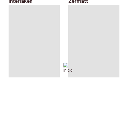
Interlaken
Zermatt
Tren de muntanya
Tren de muntanya al
Jungfraujoch a
Pilatus a Lucerna
Interlaken