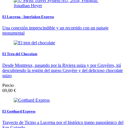
El Lucerna - Interlaken Express
Una conexión imprescindible y un recorrido con un paisaje
monumental
El Tren del Chocolate
Desde Montreux, pasando por la Riviera suiza y por Gruyères, irá
descubriendo la región del queso Gruyère y del delicioso chocolate
suizo
Precio
69,00 €
El Gotthard Express
Trayecto de Ticino a Lucerna por el histórico tramo panorámico del
San Gotardo