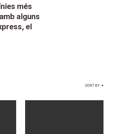
ínies més
 amb alguns
press, el
SORT BY