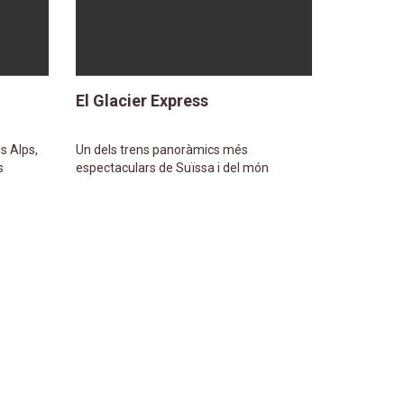
El Glacier Express
ls Alps,
Un dels trens panoràmics més
s
espectaculars de Suïssa i del món