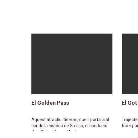
El Golden Pass
El Got
Aquest atractiu itinerari, que li portarà al
Trajecte
cor de la història de Suïssa, el condueix
tram pa
des d'Interlaken a Montreux