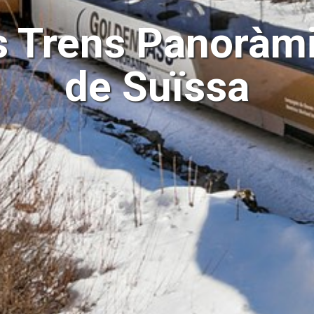
s Trens Panoràm
de Suïssa