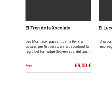
El Tren de la Xocolata
El Luc
Des Montreux, passant per la Riviera
Una con
suïssa i per Gruyères, anirà descobrint la
recorre
regió del formatge Gruyère i del deliciós
xocolata suïssa
69,00 €
Preu