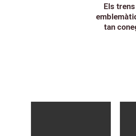
Els tren
emblemàtiq
tan cone