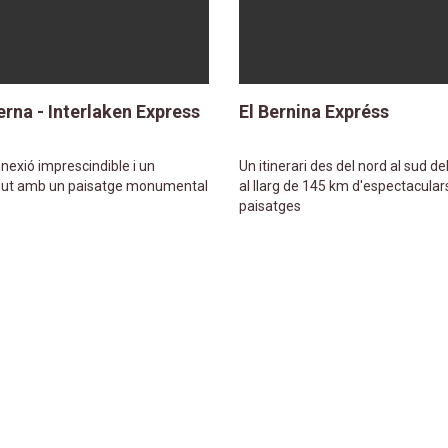
erna - Interlaken Express
El Bernina Expréss
nexió imprescindible i un
Un itinerari des del nord al sud de
gut amb un paisatge monumental
al llarg de 145 km d'espectacular
paisatges